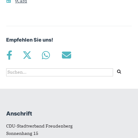
vCard
Empfehlen Sie uns!
Suchformular
Suche
Anschrift
Fußbereich
CDU-Stadtverband Freudenberg
Sonnenhang 15